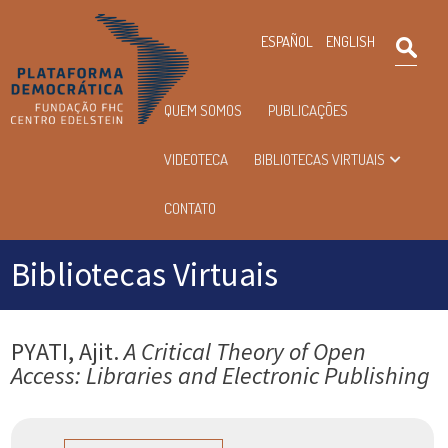
×
ESPAÑOL
ENGLISH
Pesqu
Menu
QUEM SOMOS
PUBLICAÇÕES
principal
VIDEOTECA
BIBLIOTECAS VIRTUAIS
CONTATO
Bibliotecas Virtuais
PYATI, Ajit.
A Critical Theory of Open
Access: Libraries and Electronic Publishing