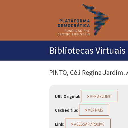
M
pr
Bibliotecas Virtuais
PINTO, Céli Regina Jardim.
URL Original:
VER ARQUIVO
Cached file:
VER MAIS
Link:
ACESSAR ARQUIVO