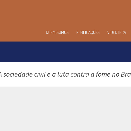
enu
QUEM SOMOS
PUBLICAÇÕES
VIDEOTECA
incipal
A sociedade civil e a luta contra a fome no Bra