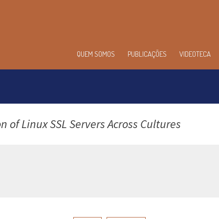
enu
QUEM SOMOS
PUBLICAÇÕES
VIDEOTECA
incipal
n of Linux SSL Servers Across Cultures