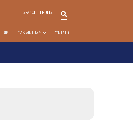
×
ESPAÑOL
ENGLISH
Pesquisar
BIBLIOTECAS VIRTUAIS
CONTATO