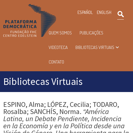
×
ESPAÑOL
ENGLISH
Pesqu
Menu
QUEM SOMOS
PUBLICAÇÕES
principal
VIDEOTECA
BIBLIOTECAS VIRTUAIS
CONTATO
Bibliotecas Virtuais
ESPINO, Alma; LÓPEZ, Cecilia; TODARO,
Rosalba; SANCHÍS, Norma.
“América
Latina, un Debate Pendiente, Incidencia
en la Economía y en la Política desde una
Visión de Género. Una herramienta para la