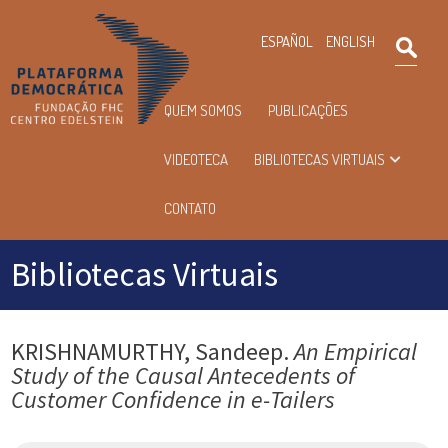
×
ESPAÑOL
ENGLISH
Pesqu
Menu
QUEM SOMOS
PUBLICAÇÕES
principal
VIDEOTECA
BIBLIOTECAS VIRTUAIS
CONTATO
Bibliotecas Virtuais
KRISHNAMURTHY, Sandeep.
An Empirical
Study of the Causal Antecedents of
Customer Confidence in e-Tailers