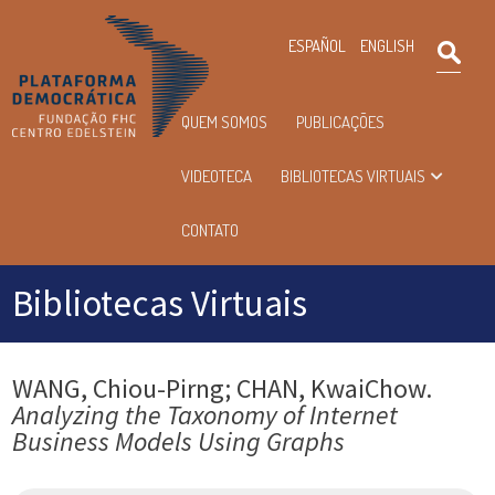
×
ESPAÑOL
ENGLISH
Pesqu
Menu
QUEM SOMOS
PUBLICAÇÕES
principal
VIDEOTECA
BIBLIOTECAS VIRTUAIS
CONTATO
Bibliotecas Virtuais
WANG, Chiou-Pirng; CHAN, KwaiChow.
Analyzing the Taxonomy of Internet
Business Models Using Graphs