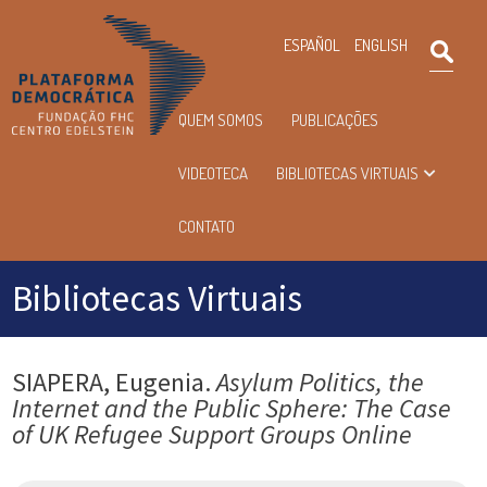
×
ESPAÑOL
ENGLISH
Pesqu
Menu
QUEM SOMOS
PUBLICAÇÕES
principal
VIDEOTECA
BIBLIOTECAS VIRTUAIS
CONTATO
Bibliotecas Virtuais
SIAPERA, Eugenia.
Asylum Politics, the
Internet and the Public Sphere: The Case
of UK Refugee Support Groups Online