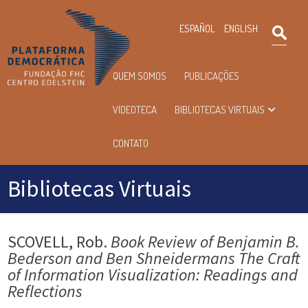
×
ESPAÑOL
ENGLISH
Pesqu
Menu
QUEM SOMOS
PUBLICAÇÕES
principal
VIDEOTECA
BIBLIOTECAS VIRTUAIS
CONTATO
Bibliotecas Virtuais
SCOVELL, Rob.
Book Review of Benjamin B.
Bederson and Ben Shneidermans The Craft
of Information Visualization: Readings and
Reflections