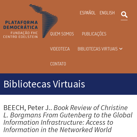
×
ESPAÑOL
ENGLISH
Pesqu
Menu
QUEM SOMOS
PUBLICAÇÕES
principal
VIDEOTECA
BIBLIOTECAS VIRTUAIS
CONTATO
Bibliotecas Virtuais
BEECH, Peter J..
Book Review of Christine
L. Borgmans From Gutenberg to the Global
Information Infrastructure: Access to
Information in the Networked World