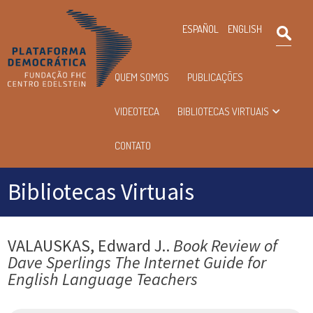
×
ESPAÑOL
ENGLISH
Pesqu
Menu
QUEM SOMOS
PUBLICAÇÕES
principal
VIDEOTECA
BIBLIOTECAS VIRTUAIS
CONTATO
Bibliotecas Virtuais
VALAUSKAS, Edward J..
Book Review of
Dave Sperlings The Internet Guide for
English Language Teachers