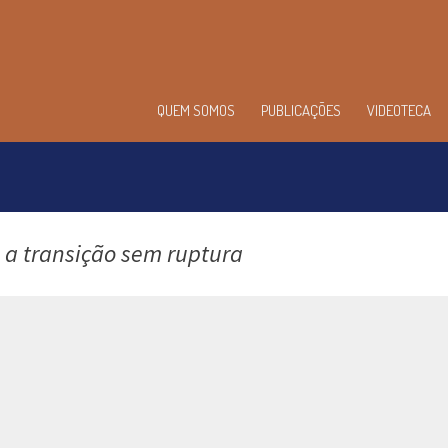
enu
QUEM SOMOS
PUBLICAÇÕES
VIDEOTECA
incipal
, a transição sem ruptura