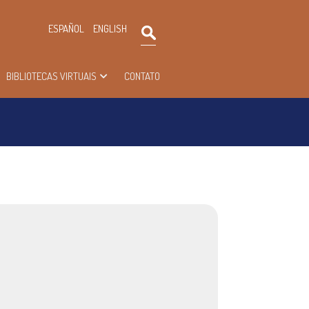
×
ESPAÑOL
ENGLISH
Pesquisar
BIBLIOTECAS VIRTUAIS
CONTATO