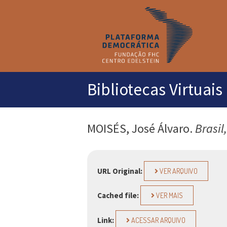
M
pr
Bibliotecas Virtuais
MOISÉS, José Álvaro.
Brasil
URL Original:
VER ARQUIVO
Cached file:
VER MAIS
Link:
ACESSAR ARQUIVO