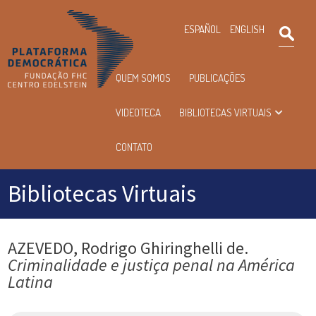
×
ESPAÑOL
ENGLISH
Pesqu
Menu
QUEM SOMOS
PUBLICAÇÕES
principal
VIDEOTECA
BIBLIOTECAS VIRTUAIS
CONTATO
Bibliotecas Virtuais
AZEVEDO, Rodrigo Ghiringhelli de.
Criminalidade e justiça penal na América
Latina