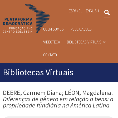
×
ESPAÑOL
ENGLISH
Pesqu
Menu
QUEM SOMOS
PUBLICAÇÕES
principal
VIDEOTECA
BIBLIOTECAS VIRTUAIS
CONTATO
Bibliotecas Virtuais
DEERE, Carmem Diana; LÉON, Magdalena.
Diferenças de gênero em relação a bens: a
propriedade fundiária na América Latina