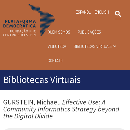
×
ESPAÑOL
ENGLISH
Pesqu
Menu
QUEM SOMOS
PUBLICAÇÕES
principal
VIDEOTECA
BIBLIOTECAS VIRTUAIS
CONTATO
Bibliotecas Virtuais
GURSTEIN, Michael.
Effective Use: A
Community Informatics Strategy beyond
the Digital Divide