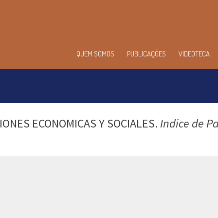
enu
QUEM SOMOS
PUBLICAÇÕES
VIDEOTECA
incipal
IONES ECONOMICAS Y SOCIALES.
Indice de P