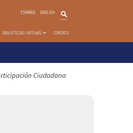
×
ESPAÑOL
ENGLISH
Pesquisar
BIBLIOTECAS VIRTUAIS
CONTATO
articipación Ciudadana