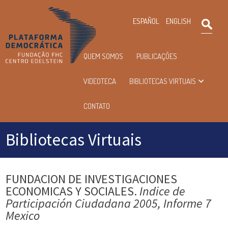
×
ESPAÑOL
ENGLISH
Pesqu
Menu
QUEM SOMOS
PUBLICAÇÕES
principal
VIDEOTECA
BIBLIOTECAS VIRTUAIS
CONTATO
Bibliotecas Virtuais
FUNDACION DE INVESTIGACIONES
ECONOMICAS Y SOCIALES.
Indice de
Participación Ciudadana 2005, Informe 7
Mexico