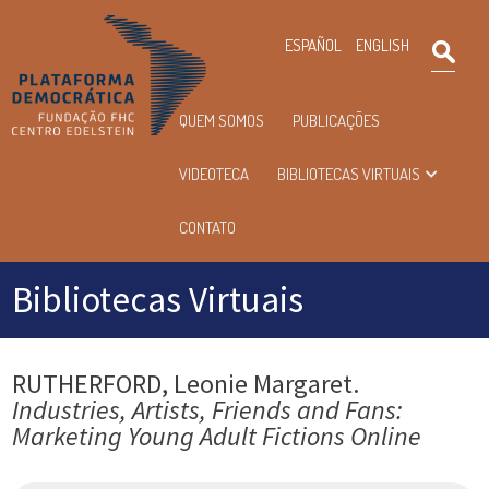
×
ESPAÑOL
ENGLISH
Pesqu
Menu
QUEM SOMOS
PUBLICAÇÕES
principal
VIDEOTECA
BIBLIOTECAS VIRTUAIS
CONTATO
Bibliotecas Virtuais
RUTHERFORD, Leonie Margaret.
Industries, Artists, Friends and Fans:
Marketing Young Adult Fictions Online