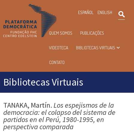
×
ESPAÑOL
ENGLISH
Pesqu
Menu
QUEM SOMOS
PUBLICAÇÕES
principal
VIDEOTECA
BIBLIOTECAS VIRTUAIS
CONTATO
Bibliotecas Virtuais
TANAKA, Martín.
Los espejismos de la
democracia: el colapso del sistema de
partidos en el Perú, 1980-1995, en
perspectiva comparada