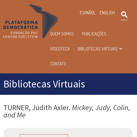
×
ESPAÑOL
ENGLISH
Pesqu
Menu
QUEM SOMOS
PUBLICAÇÕES
principal
VIDEOTECA
BIBLIOTECAS VIRTUAIS
CONTATO
Bibliotecas Virtuais
TURNER, Judith Axler.
Mickey, Judy, Colin,
and Me