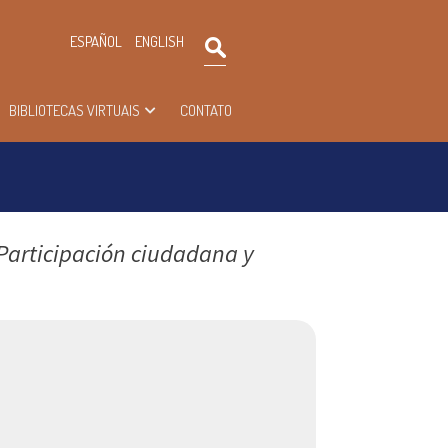
×
ESPAÑOL
ENGLISH
Pesquisar
BIBLIOTECAS VIRTUAIS
CONTATO
 Participación ciudadana y