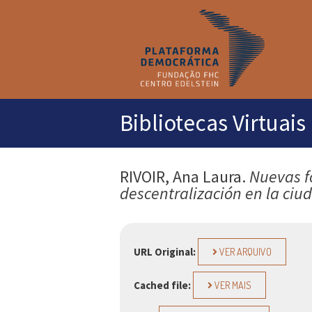
M
pr
Bibliotecas Virtuais
RIVOIR, Ana Laura.
Nuevas f
descentralización en la ci
URL Original:
VER ARQUIVO
Cached file:
VER MAIS