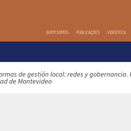
enu
QUEM SOMOS
PUBLICAÇÕES
VIDEOTECA
incipal
ormas de gestión local: redes y gobernancia.
udad de Montevideo