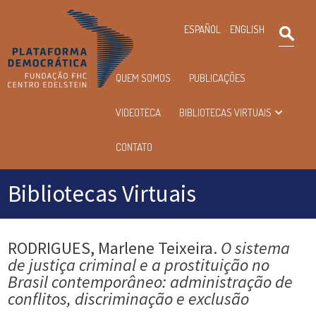
×
ESPAÑOL
ENGLISH
Pesqu
Menu
QUEM SOMOS
PUBLICAÇÕES
principal
VIDEOTECA
BIBLIOTECAS VIRTUAIS
CONTATO
Bibliotecas Virtuais
RODRIGUES, Marlene Teixeira.
O sistema
de justiça criminal e a prostituição no
Brasil contemporâneo: administração de
conflitos, discriminação e exclusão