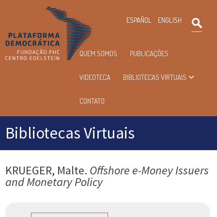
×
ESPAÑOL
ENGLISH
Pesqu
Menu
QUEM SOMOS
PUBLICAÇÕES
principal
VIDEOTECA
BIBLIOTECAS VIRTUAIS
CONTATO
Bibliotecas Virtuais
KRUEGER, Malte.
Offshore e-Money Issuers
and Monetary Policy