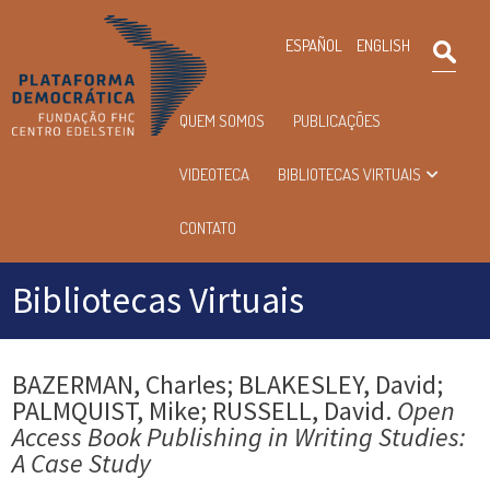
×
ESPAÑOL
ENGLISH
Pesqu
Menu
QUEM SOMOS
PUBLICAÇÕES
principal
VIDEOTECA
BIBLIOTECAS VIRTUAIS
CONTATO
Bibliotecas Virtuais
BAZERMAN, Charles; BLAKESLEY, David;
PALMQUIST, Mike; RUSSELL, David.
Open
Access Book Publishing in Writing Studies:
A Case Study