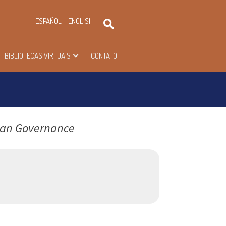
×
ESPAÑOL
ENGLISH
Pesquisar
BIBLIOTECAS VIRTUAIS
CONTATO
ean Governance