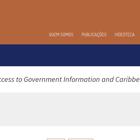
enu
QUEM SOMOS
PUBLICAÇÕES
VIDEOTECA
incipal
ccess to Government Information and Caribb