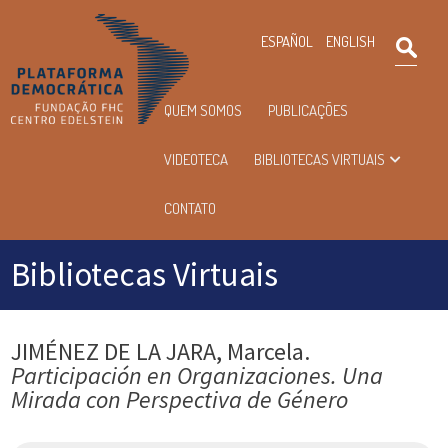
×
ESPAÑOL
ENGLISH
Pesqu
Menu
QUEM SOMOS
PUBLICAÇÕES
principal
VIDEOTECA
BIBLIOTECAS VIRTUAIS
CONTATO
Bibliotecas Virtuais
JIMÉNEZ DE LA JARA, Marcela.
Participación en Organizaciones. Una
Mirada con Perspectiva de Género