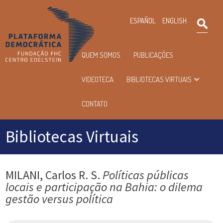
×
ESPAÑOL
ENGLISH
Pesqu
Menu
QUEM SOMOS
PUBLICAÇÕES
principal
VIDEOTECA
BIBLIOTECAS VIRTUAIS
CONTATO
Bibliotecas Virtuais
MILANI, Carlos R. S.
Políticas públicas
locais e participação na Bahia: o dilema
gestão versus política