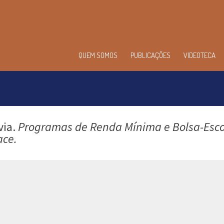
enu
QUEM SOMOS
PUBLICAÇÕES
VIDEOTECA
incipal
via.
Programas de Renda Mínima e Bolsa-Esco
ace.