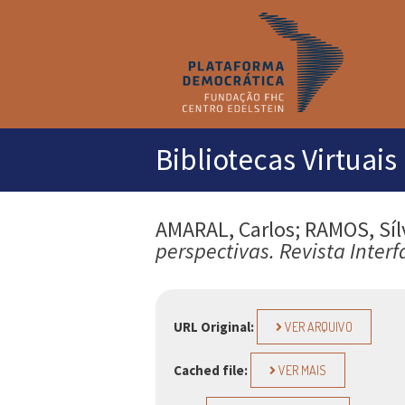
M
pr
Bibliotecas Virtuais
AMARAL, Carlos; RAMOS, Síl
perspectivas. Revista Interf
URL Original:
VER ARQUIVO
Cached file:
VER MAIS