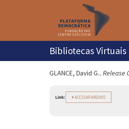
M
pr
Bibliotecas Virtuais
GLANCE, David G..
Release C
Link:
ACESSAR ARQUIVO