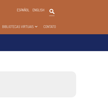
×
ESPAÑOL
ENGLISH
Pesquisar
BIBLIOTECAS VIRTUAIS
CONTATO