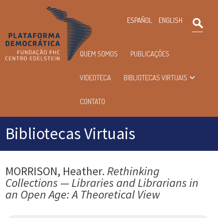
×
ESPAÑOL
ENGLISH
Pesqu
Menu
QUEM SOMOS
PUBLICAÇÕES
principal
VIDEOTECA
BIBLIOTECAS VIRTUAIS
CONTATO
Bibliotecas Virtuais
MORRISON, Heather.
Rethinking
Collections — Libraries and Librarians in
an Open Age: A Theoretical View