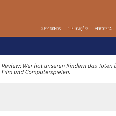
enu
QUEM SOMOS
PUBLICAÇÕES
VIDEOTECA
incipal
.
Review: Wer hat unseren Kindern das Töten b
 Film und Computerspielen.