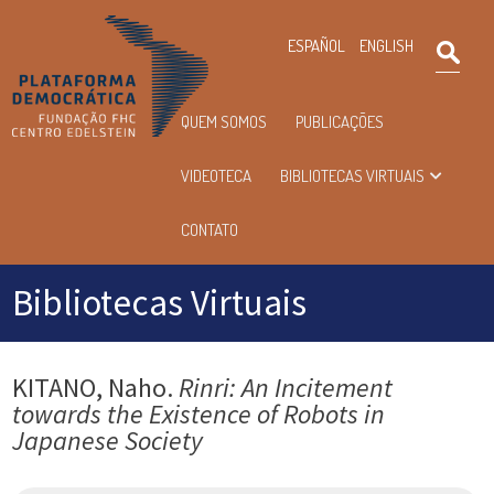
×
ESPAÑOL
ENGLISH
Pesqu
Menu
QUEM SOMOS
PUBLICAÇÕES
principal
VIDEOTECA
BIBLIOTECAS VIRTUAIS
CONTATO
Bibliotecas Virtuais
KITANO, Naho.
Rinri: An Incitement
towards the Existence of Robots in
Japanese Society