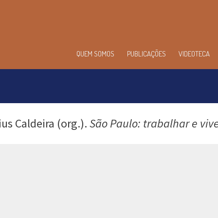
enu
QUEM SOMOS
PUBLICAÇÕES
VIDEOTECA
incipal
us Caldeira (org.).
São Paulo: trabalhar e viv