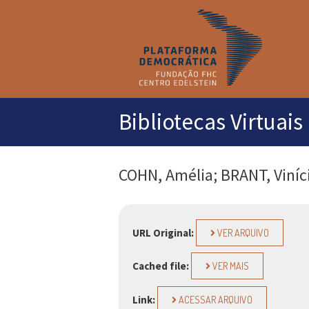
M
pr
Bibliotecas Virtuais
COHN, Amélia; BRANT, Viníci
URL Original:
VER ARQUIVO
Cached file:
VER MAIS
Link:
ACESSAR ARQUIVO