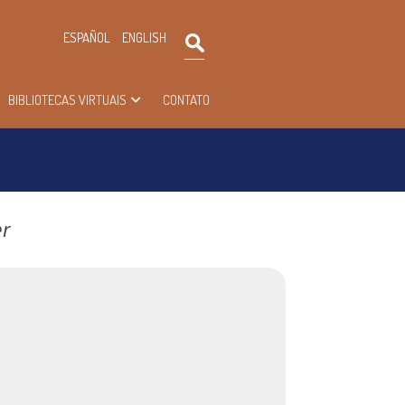
×
ESPAÑOL
ENGLISH
Pesquisar
BIBLIOTECAS VIRTUAIS
CONTATO
er