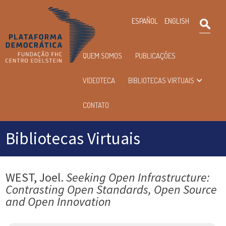
×
ESPAÑOL
ENGLISH
Pesqu
Menu
QUEM SOMOS
PUBLICAÇÕES
principal
VIDEOTECA
BIBLIOTECAS VIRTUAIS
CONTATO
Bibliotecas Virtuais
WEST, Joel.
Seeking Open Infrastructure:
Contrasting Open Standards, Open Source
and Open Innovation