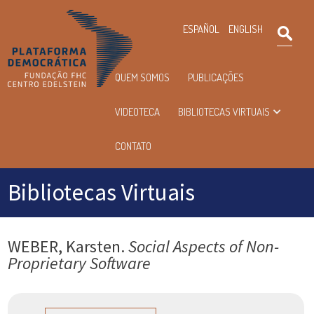
×
ESPAÑOL
ENGLISH
Pesqu
Menu
QUEM SOMOS
PUBLICAÇÕES
principal
VIDEOTECA
BIBLIOTECAS VIRTUAIS
CONTATO
Bibliotecas Virtuais
WEBER, Karsten.
Social Aspects of Non-
Proprietary Software