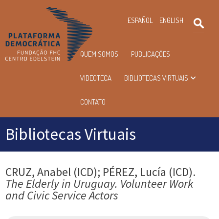
×
ESPAÑOL
ENGLISH
Pesqu
Menu
QUEM SOMOS
PUBLICAÇÕES
principal
VIDEOTECA
BIBLIOTECAS VIRTUAIS
CONTATO
Bibliotecas Virtuais
CRUZ, Anabel (ICD); PÉREZ, Lucía (ICD).
The Elderly in Uruguay. Volunteer Work
and Civic Service Actors