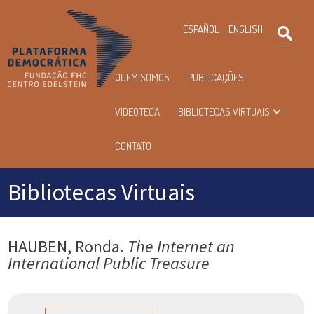
×
ESPAÑOL
ENGLISH
Pesqu
Menu
QUEM SOMOS
PUBLICAÇÕES
principal
VIDEOTECA
BIBLIOTECAS VIRTUAIS
CONTATO
Bibliotecas Virtuais
HAUBEN, Ronda.
The Internet an
International Public Treasure