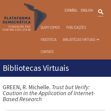
×
ESPAÑOL
ENGLISH
Pesqu
Menu
QUEM SOMOS
PUBLICAÇÕES
principal
VIDEOTECA
BIBLIOTECAS VIRTUAIS
CONTATO
Bibliotecas Virtuais
GREEN, R. Michelle.
Trust but Verify:
Caution in the Application of Internet-
Based Research