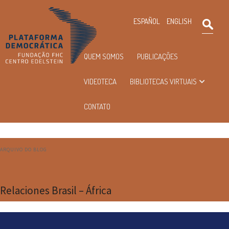
×
ESPAÑOL
ENGLISH
Pesqu
Menu
QUEM SOMOS
PUBLICAÇÕES
principal
VIDEOTECA
BIBLIOTECAS VIRTUAIS
CONTATO
ARQUIVO DO BLOG
Relaciones Brasil – África